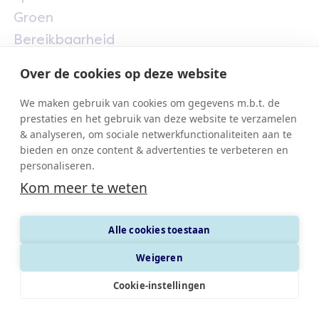
Groen
Bereikbaarheid
Over de cookies op deze website
Marieke Vervoortlaan 1
We maken gebruik van cookies om gegevens m.b.t. de
2500 Lier
prestaties en het gebruik van deze website te verzamelen
& analyseren, om sociale netwerkfunctionaliteiten aan te
lyralierse.be
bieden en onze content & advertenties te verbeteren en
sporten.uitinlier.be
personaliseren.
Kom meer te weten
© 2026 Sportpark Lier
Privacy
Cookies
Alle cookies toestaan
Weigeren
Cookie-instellingen