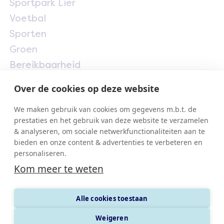
Sportpark Lier
Voetbal
Sporten
Groen
Bereikbaarheid
Over de cookies op deze website
Marieke Vervoortlaan 1
We maken gebruik van cookies om gegevens m.b.t. de
2500 Lier
prestaties en het gebruik van deze website te verzamelen
& analyseren, om sociale netwerkfunctionaliteiten aan te
lyralierse.be
bieden en onze content & advertenties te verbeteren en
sporten.uitinlier.be
personaliseren.
Kom meer te weten
© 2026 Sportpark Lier
Privacy
Cookies
Alle cookies toestaan
Weigeren